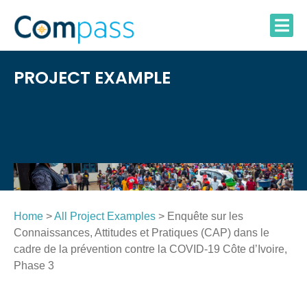
Skip
to
content
PROJECT EXAMPLE
Home
>
All Project Examples
> Enquête sur les
Connaissances, Attitudes et Pratiques (CAP) dans le
cadre de la prévention contre la COVID-19 Côte d’Ivoire,
Phase 3